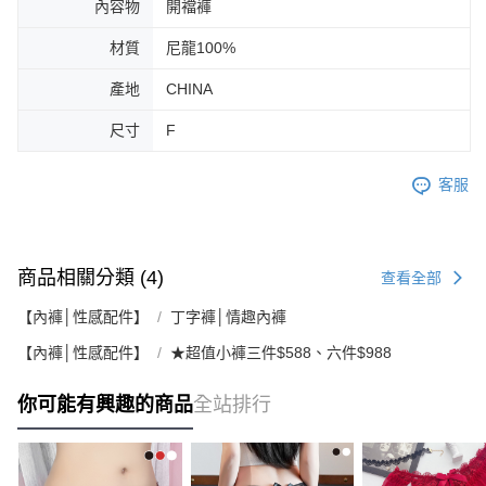
內容物
開襠褲
材質
尼龍100%
產地
CHINA
尺寸
F
客服
商品相關分類 (4)
查看全部
【內褲│性感配件】
丁字褲│情趣內褲
【內褲│性感配件】
★超值小褲三件$588、六件$988
你可能有興趣的商品
全站排行