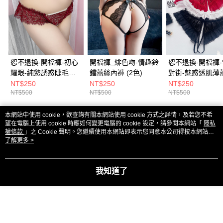
恕不退換-開襠褲-初心
開襠褲_緋色吻-情趣鈴
恕不退換-開襠褲
耀眼-純慾誘惑睫毛蕾
鐺蕾絲內褲 (2色)
對街-魅惑透肌薄
絲珍珠開襠內褲(3色)
開襠內褲(3色)
NT$250
NT$250
NT$250
NT$500
NT$500
NT$500
本網站中使用 cookie，欲查詢有關本網站使用 cookie 方式之詳情，及若您不希
熱門標籤
望在電腦上使用 cookie 時應如何變更電腦的 cookie 設定，請參閱本網站「
隱私
權條款
」之 Cookie 聲明。您繼續使用本網站即表示您同意本公司得按本網站使
用條款之 Cookie 聲明使用 cookie。
了解更多 >
我知道了