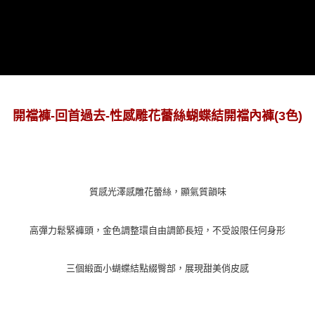
任。
４．使用「AFTEE先享後付」時，將依據個別帳號之用戶狀況，依本公司即
時審查核予不同之上限額度；若仍有額度不足之情形，本公司將視審查結果
請求用戶進行身份認證。
５．嚴禁一人註冊多個帳號或使用他人資訊註冊。若發現惡意使用之情形，
恩沛科技股份有限公司將有權停止該用戶之使用額度並採取法律行動。
開襠褲
-
回首過去
-
性感雕花蕾絲蝴蝶結開襠內褲
(3
色
)
質感光澤感雕花蕾絲，顯氣質韻味
高彈力鬆緊褲頭，金色調整環自由調節長短，不受設限任何身形
三個緞面小蝴蝶結點綴臀部，展現甜美俏皮感