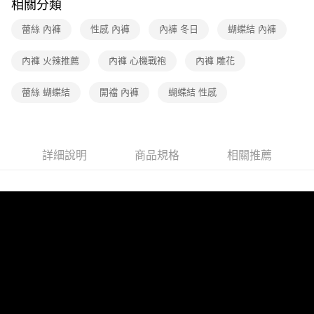
4.訂單成立30分鐘內，如未前往確認交易或遇審核未通過，訂單將自動取
相關分類
１．簡單：不需註冊會員、不需綁卡、不需儲值。
運送方式
消。如遇「轉專審核」未通過狀況，表示未達大哥付你分期系統評分，恕無
２．便利：只要手機號碼，簡訊認證，即可結帳。
法說明評估內容。
蕾絲 內褲
性感 內褲
內褲 冬日
蝴蝶結 內褲
３．安心：先確認商品／服務後，再付款。
全家取貨付款
【繳款方式說明】
1.分期款項不併入電信帳單，「大哥付你分期」於每月結算日後寄送繳費提
每筆NT$90，滿NT$1,200(含以上)免運費
【「AFTEE先享後付」結帳流程】
內褲 火辣推薦
內褲 心機戰袍
內褲 雕花
醒簡訊。
１．於結帳方式選擇「AFTEE先享後付」後，將跳轉至「AFTEE先享後付」
2.透過簡訊連結打開帳單後，可選擇「超商條碼／台灣大直營門市／銀行轉
付款後全家取貨
結帳頁面，進行簡訊認證並確認金額後，即可完成結帳。
帳／街口支付／iPASS MONEY」等通路繳費。
蕾絲 蝴蝶結
開襠 內褲
蝴蝶結 性感
２．訂單成立數日內，您將收到繳費通知簡訊。
每筆NT$90，滿NT$1,000(含以上)免運費
３．收到繳費通知簡訊後14天內，點擊此簡訊中的連結，可透過四大超商／
【注意事項】
ATM／網路銀行／等多元方式進行付款，方視為交易完成。
7-11取貨付款
1.本服務係由「台灣大哥大股份有限公司」（以下簡稱本公司）所提供，讓
※ 請注意：結帳手續完成當下不需立刻繳費，但若您需要取消訂單，請聯絡
用戶於交易時，得透過本服務購買商品或服務，並由商店將買賣／分期付款
每筆NT$90，滿NT$1,200(含以上)免運費
購買商品的店家。未經商家同意取消之訂單仍視為有效，需透過AFTEE先享
買賣價金債權讓與本公司後，依約使用本公司帳單繳交帳款。
詳細說明
商品規格
相關推薦
後付繳納相關費用。
2.基於同意付款使用「大哥付你分期」之契約關係目的，商店將以您的個人
付款後7-11取貨
※ 交易是否成功請以「AFTEE先享後付 」之結帳頁面顯示為準，若有關於
資料（包含姓名、電話或地址）提供予台灣大哥大進項蒐集、處理及利用，
是否繳費成功／繳費後需取消欲退款等相關疑問，請聯繫「AFTEE先享後付
每筆NT$90，滿NT$1,000(含以上)免運費
由本公司與您本人進行分期帳單所需資料之確認、核對及更正。
客戶支援中心」
https://netprotections.freshdesk.com/support/home
3.完整用戶服務條款，請詳閱以下連結：
https://oppay.tw/userRule
宅配
【注意事項】
１．透過由恩沛科技股份有限公司提供之「AFTEE先享後付」服務完成之交
每筆NT$90，滿NT$1,000(含以上)免運費
易，需依本服務之必要範圍內提供個人資料，並將交易相關給付款項請求債
權轉讓予恩沛科技股份有限公司。
海外配送
查看運費
２．關於個人資料處理事宜，請瀏覽以下網址：
https://aftee.tw/terms/#terms3
３．未成年的使用者請事先徵得法定代理人或監護人之同意方可使用
「AFTEE先享後付」，若未經同意申辦者引起之損失，本公司不負相關責