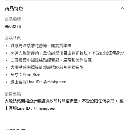
付款方式
商品特色
信用卡一次付款
商品編號
信用卡分期付款
9503276
3 期 0 利率 每期
NT$83
21家銀行
商品特色
合作金庫商業銀行
第一商業銀行
超商取貨付款
質感光澤感雕花蕾絲，顯氣質韻味
華南商業銀行
彰化商業銀行
高彈力鬆緊褲頭，金色調整環自由調節長短，不受設限任何身形
LINE Pay
上海商業儲蓄銀行
台北富邦商業銀行
國泰世華商業銀行
兆豐國際商業銀行
三個緞面小蝴蝶結點綴臀部，展現甜美俏皮感
Apple Pay
臺灣中小企業銀行
台中商業銀行
大膽誘惑開襠設計親膚透紗前片開襠造型
匯豐（台灣）商業銀行
華泰商業銀行
尺寸：Free Size
街口支付
聯邦商業銀行
遠東國際商業銀行
線上客服Line ID : @miniqueen
元大商業銀行
永豐商業銀行
大哥付你分期
玉山商業銀行
星展（台灣）商業銀行
相關說明
銷售重點
台新國際商業銀行
中國信託商業銀行
【大哥付你分期使用說明】
大膽誘惑開襠設計親膚透紗前片開襠造型，不受設限任何身形。 線
台灣樂天信用卡公司
AFTEE先享後付
1.本服務由台灣大哥大提供，台灣大哥大用戶可立即使用無須另外申請。
上客服Line ID : @miniqueen
2.付款方式選擇「大哥付你分期」，訂單成立後會自動跳轉到大哥付的交易
相關說明
流程，驗證手機門號後，選擇欲分期的期數、繳款截止日，確認付款後即完
【關於「AFTEE先享後付」】
成交易。
ATM付款
AFTEE先享後付是「在收到商品之後才付款」的支付方式。 讓您購物簡單
3.實際核准額度、可分期數及費用金額請依後續交易確認頁面所載為準。
便利好安心！