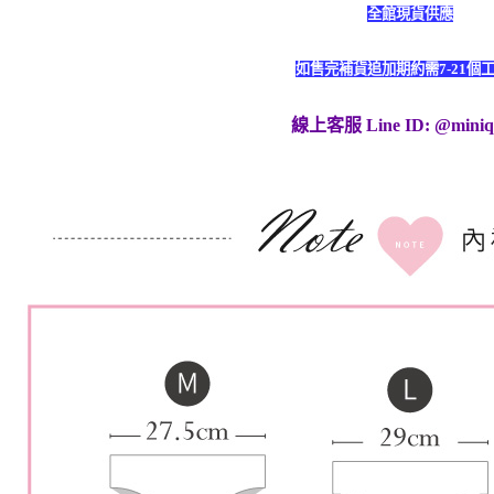
全館現貨供應
如售完補貨追加期約需7-21個
線上客服
Line ID: @mini