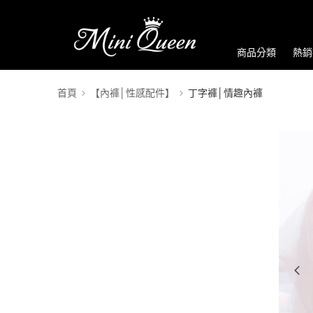
商品分類
熱銷
首頁
【內褲│性感配件】
丁字褲│情趣內褲