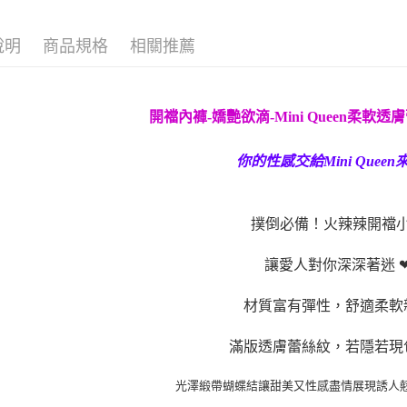
說明
商品規格
相關推薦
開襠內褲-嬌艷欲滴-Mini Queen柔軟透
你的性感交給Mini Queen
撲倒必備！火辣辣開襠
讓愛人對你深深著迷
材質富有彈性，舒適柔軟
滿版透膚蕾絲紋，若隱若現
光澤緞帶蝴蝶結讓甜美又性感盡情展現誘人翹臀尺寸