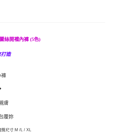
膚蕾絲開襠內褲 (5色)
來打造
小褲
❤
親膚
包覆妳
:M /L / XL