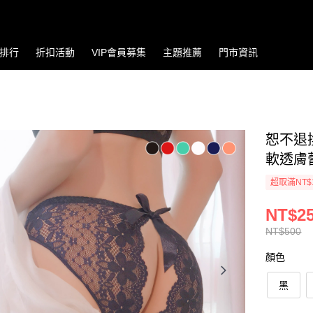
排行
折扣活動
VIP會員募集
主題推薦
門市資訊
恕不退換
軟透膚蕾
超取滿NT$
NT$2
NT$500
顏色
黑