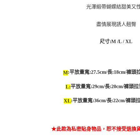
光澤緞帶蝴蝶結
甜美又
盡情展現誘人翹臀
尺寸:M /L / XL
:平放量寬:27.5cm/長:18cm/褲頭
M
平放量寬:29cm/長:20cm/褲頭拉
L:
:平放量寬:36cm/長:22cm/褲頭
XL
★此款為私密貼身物品，恕不接受退換