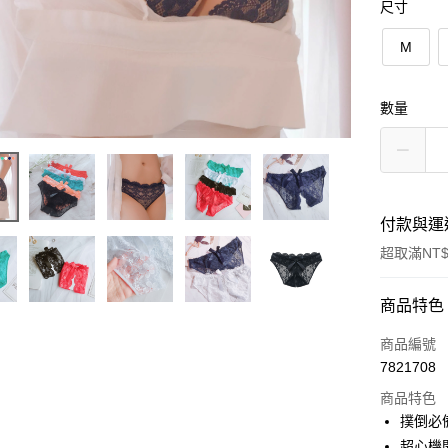
尺寸
M
數量
付款與運
超取滿NT$
付款方式
商品特色
信用卡一
商品編號
7821708
信用卡分
商品特色
3 期 
撲倒必
合作金
超心機