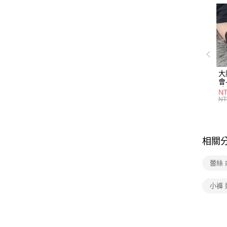
大
會-
雅
NT
腿
NT
相關
蕾絲 
小褲 