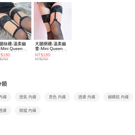
每筆NT$9
【注意事
／ATM／
1.本服務
※ 請注意
7-11取貨
用戶於交
絡購買商品
款買賣價
先享後付
每筆NT$9
2.基於同
※ 交易是
資料（包
是否繳費成
付款後7-1
用，由本
付客戶支
每筆NT$9
3.完整用
腿絲襪-溫柔幽
大腿網襪-溫柔幽
Mini Queen優
會-Mini Queen優
【注意事
宅配
蕾絲性感鏤空大
雅蕾絲性感鏤空大
１．透過由
$180
NT$180
絲襪(黑色)
腿網襪(黑色)
$250
NT$250
交易，需
每筆NT$9
求債權轉
２．關於
海外配送
https://aft
３．未成
分類
「AFTE
任。
內褲
透氣 內褲
黑色 內褲
透膚 內褲
蝴蝶結 內褲
４．使用「
即時審查
結果請求
透膚
開襠 內褲
５．嚴禁
形，恩沛
動。