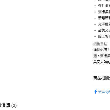
超商取貨
華南商
彈性褲
LINE Pay
上海商
滿版柔
國泰世
若隱若
Apple Pay
臺灣中
光澤緞
匯豐（
街口支付
聯邦商
甜美又
元大商
大哥付你
線上客服L
玉山商
相關說明
銷售重點
台新國
【大哥付
撲倒必備
台灣樂
AFTEE先
1.本服務
適，滿版
2.付款方
相關說明
流程，驗
【關於「A
美又火熱的雙
ATM付款
完成交易
AFTEE
3.實際核
便利好安
4.訂單成
１．簡單
商品相關分
消。如遇
２．便利
運送方式
無法說明
３．安心
【繳款方
【內褲│性
全家取貨
1.分期款
分享
【「AFT
【內褲│性
醒簡訊。
每筆NT$9
１．於結帳
2.透過簡
付」結帳
【內褲│性
帳／街口支
價購 (2)
付款後全
２．訂單
３．收到繳