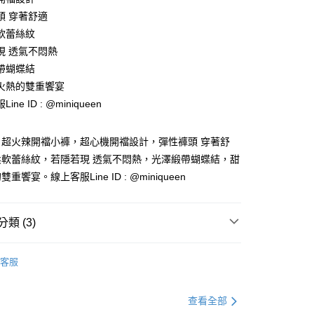
付款
業銀行
彰化商業銀行
頭 穿著舒適
業儲蓄銀行
台北富邦商業銀行
軟蕾絲紋
華商業銀行
兆豐國際商業銀行
現 透氣不悶熱
小企業銀行
台中商業銀行
帶蝴蝶結
台灣）商業銀行
華泰商業銀行
業銀行
遠東國際商業銀行
火熱的雙重饗宴
業銀行
永豐商業銀行
分期
ine ID : @miniqueen
業銀行
星展（台灣）商業銀行
際商業銀行
中國信託商業銀行
你分期使用說明】
！超火辣開襠小褲，超心機開襠設計，彈性褲頭 穿著舒
天信用卡公司
享後付
由台灣大哥大提供，台灣大哥大用戶可立即使用無須另外申請。
柔軟蕾絲紋，若隱若現 透氣不悶熱，光澤緞帶蝴蝶結，甜
式選擇「大哥付你分期」，訂單成立後會自動跳轉到大哥付的交易
證手機門號後，選擇欲分期的期數、繳款截止日，確認付款後即
FTEE先享後付」】
重饗宴。線上客服Line ID : @miniqueen
。
先享後付是「在收到商品之後才付款」的支付方式。 讓您購物簡單
准額度、可分期數及費用金額請依後續交易確認頁面所載為準。
心！
立30分鐘內，如未前往確認交易或遇審核未通過，訂單將自動取
：不需註冊會員、不需綁卡、不需儲值。
類 (3)
「轉專審核」未通過狀況，表示未達大哥付你分期系統評分，恕
：只要手機號碼，簡訊認證，即可結帳。
評估內容。
：先確認商品／服務後，再付款。
式說明】
感配件】
丁字褲│情趣內褲
付款
項不併入電信帳單，「大哥付你分期」於每月結算日後寄送繳費提
客服
EE先享後付」結帳流程】
感配件】
★超值小褲三件$588、六件$988
0，滿NT$1,200(含以上)免運費
方式選擇「AFTEE先享後付」後，將跳轉至「AFTEE先享後
訊連結打開帳單後，可選擇「超商條碼／台灣大直營門市／銀行轉
頁面，進行簡訊認證並確認金額後，即可完成結帳。
感配件】
配件│性感小物
付／iPASS MONEY」等通路繳費。
查看全部
家取貨
成立數日內，您將收到繳費通知簡訊。
費通知簡訊後14天內，點擊此簡訊中的連結，可透過四大超商