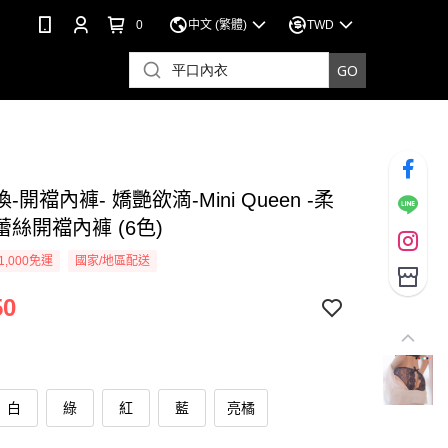
0
中文 (繁體)
TWD
-開襠內褲- 嬌艷欲滴-Mini Queen -柔
絲開襠內褲 (6色)
1,000免運
國家/地區配送
50
白
綠
紅
藍
亮橘