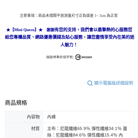
注意事項：商品未撐開平放測量尺寸正負誤差 1~ 3cm 為正常
★
【Mini Queen】★
我們會以最摯熱的心服務您
謝謝
有您的支持，
給您專櫃品質、網路優惠價錢及貼心服務，讓您盡情享受內在美的迷
人魅力！
顯示電腦版詳細說明
商品規格
內容物
內褲
材質
主布：尼龍纖維65.9％ 彈性纖維34.1％ 蕾
絲：尼龍纖維84.6％ 彈性纖維15.4％ 內