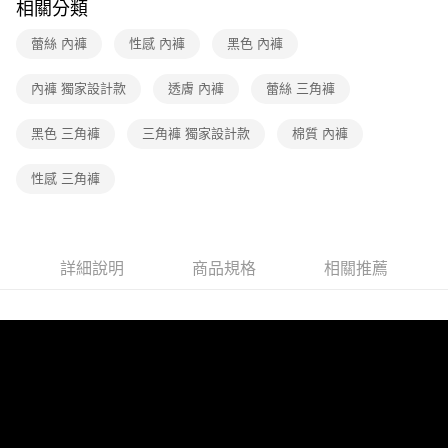
全家取貨付款
相關分類
【繳款方式說明】
1.分期款項不併入電信帳單，「大哥付你分期」於每月結算日後寄送繳費提
每筆NT$90，滿NT$1,200(含以上)免運費
【「AFTEE先享後付」結帳流程】
蕾絲 內褲
性感 內褲
黑色 內褲
醒簡訊。
１．於結帳方式選擇「AFTEE先享後付」後，將跳轉至「AFTEE先享後付」
2.透過簡訊連結打開帳單後，可選擇「超商條碼／台灣大直營門市／銀行轉
付款後全家取貨
結帳頁面，進行簡訊認證並確認金額後，即可完成結帳。
帳／街口支付／iPASS MONEY」等通路繳費。
內褲 獨家設計款
透膚 內褲
蕾絲 三角褲
２．訂單成立數日內，您將收到繳費通知簡訊。
每筆NT$90，滿NT$1,000(含以上)免運費
３．收到繳費通知簡訊後14天內，點擊此簡訊中的連結，可透過四大超商／
【注意事項】
ATM／網路銀行／等多元方式進行付款，方視為交易完成。
7-11取貨付款
黑色 三角褲
三角褲 獨家設計款
棉質 內褲
1.本服務係由「台灣大哥大股份有限公司」（以下簡稱本公司）所提供，讓
※ 請注意：結帳手續完成當下不需立刻繳費，但若您需要取消訂單，請聯絡
用戶於交易時，得透過本服務購買商品或服務，並由商店將買賣／分期付款
每筆NT$90，滿NT$1,200(含以上)免運費
購買商品的店家。未經商家同意取消之訂單仍視為有效，需透過AFTEE先享
買賣價金債權讓與本公司後，依約使用本公司帳單繳交帳款。
性感 三角褲
後付繳納相關費用。
2.基於同意付款使用「大哥付你分期」之契約關係目的，商店將以您的個人
付款後7-11取貨
※ 交易是否成功請以「AFTEE先享後付 」之結帳頁面顯示為準，若有關於
資料（包含姓名、電話或地址）提供予台灣大哥大進項蒐集、處理及利用，
是否繳費成功／繳費後需取消欲退款等相關疑問，請聯繫「AFTEE先享後付
每筆NT$90，滿NT$1,000(含以上)免運費
由本公司與您本人進行分期帳單所需資料之確認、核對及更正。
客戶支援中心」
https://netprotections.freshdesk.com/support/home
3.完整用戶服務條款，請詳閱以下連結：
https://oppay.tw/userRule
宅配
詳細說明
商品規格
相關推薦
【注意事項】
１．透過由恩沛科技股份有限公司提供之「AFTEE先享後付」服務完成之交
每筆NT$90，滿NT$1,000(含以上)免運費
易，需依本服務之必要範圍內提供個人資料，並將交易相關給付款項請求債
權轉讓予恩沛科技股份有限公司。
海外配送
查看運費
２．關於個人資料處理事宜，請瀏覽以下網址：
https://aftee.tw/terms/#terms3
３．未成年的使用者請事先徵得法定代理人或監護人之同意方可使用
「AFTEE先享後付」，若未經同意申辦者引起之損失，本公司不負相關責
任。
４．使用「AFTEE先享後付」時，將依據個別帳號之用戶狀況，依本公司即