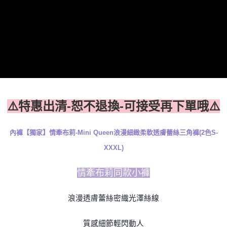
時審查核予不同之上限額度；若仍有額度不足之情形，本公司將視審查結果
請求用戶進行身份認證。
５．嚴禁一人註冊多個帳號或使用他人資訊註冊。若發現惡意使用之情形，
恩沛科技股份有限公司將有權停止該用戶之使用額度並採取法律行動。
⚠️特惠出清-恕不退換-可接受再下單哦⚠️
內褲【獨家】情牽布莉-Mini Queen浪漫細緻柔軟透膚蕾絲三角褲(2色S-
XXXL)
情牽布莉
同款小褲
浪漫透膚蕾絲密織光澤絲線
質感細節輕閃動人