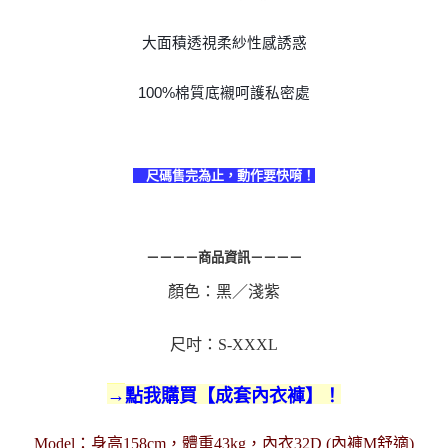
大面積透視柔紗性感誘惑
100%棉質底襯呵護私密處
尺碼售完為止，動作要快唷！
－－－－商品資訊－－－－
顏色：黑／淺紫
尺吋：S-XXXL
點我購買【成套內衣褲】！
→
(內褲M舒適)
Model：身高158cm，體重43kg，內衣32D