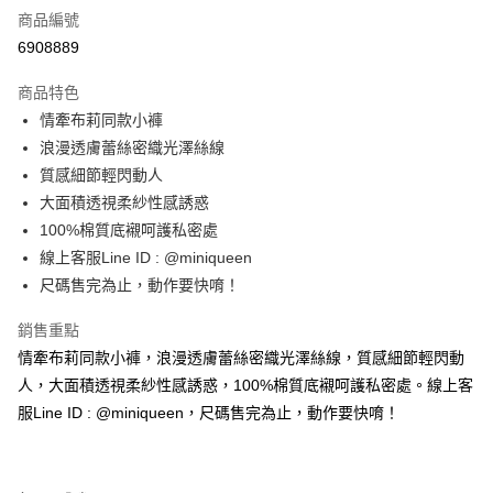
商品編號
信用卡分期付款
6908889
3 期 0 利率 每期
NT$96
21家銀行
商品特色
合作金庫商業銀行
第一商業銀行
超商取貨付款
情牽布莉同款小褲
華南商業銀行
彰化商業銀行
浪漫透膚蕾絲密織光澤絲線
LINE Pay
上海商業儲蓄銀行
台北富邦商業銀行
國泰世華商業銀行
兆豐國際商業銀行
質感細節輕閃動人
Apple Pay
臺灣中小企業銀行
台中商業銀行
大面積透視柔紗性感誘惑
匯豐（台灣）商業銀行
華泰商業銀行
100%棉質底襯呵護私密處
街口支付
聯邦商業銀行
遠東國際商業銀行
線上客服Line ID : @miniqueen
元大商業銀行
永豐商業銀行
大哥付你分期
尺碼售完為止，動作要快唷！
玉山商業銀行
星展（台灣）商業銀行
相關說明
台新國際商業銀行
中國信託商業銀行
【大哥付你分期使用說明】
銷售重點
台灣樂天信用卡公司
AFTEE先享後付
1.本服務由台灣大哥大提供，台灣大哥大用戶可立即使用無須另外申請。
情牽布莉同款小褲，浪漫透膚蕾絲密織光澤絲線，質感細節輕閃動
2.付款方式選擇「大哥付你分期」，訂單成立後會自動跳轉到大哥付的交易
相關說明
人，大面積透視柔紗性感誘惑，100%棉質底襯呵護私密處。線上客
流程，驗證手機門號後，選擇欲分期的期數、繳款截止日，確認付款後即完
【關於「AFTEE先享後付」】
成交易。
ATM付款
服Line ID : @miniqueen，尺碼售完為止，動作要快唷！
AFTEE先享後付是「在收到商品之後才付款」的支付方式。 讓您購物簡單
3.實際核准額度、可分期數及費用金額請依後續交易確認頁面所載為準。
便利好安心！
4.訂單成立30分鐘內，如未前往確認交易或遇審核未通過，訂單將自動取
１．簡單：不需註冊會員、不需綁卡、不需儲值。
運送方式
消。如遇「轉專審核」未通過狀況，表示未達大哥付你分期系統評分，恕無
２．便利：只要手機號碼，簡訊認證，即可結帳。
法說明評估內容。
３．安心：先確認商品／服務後，再付款。