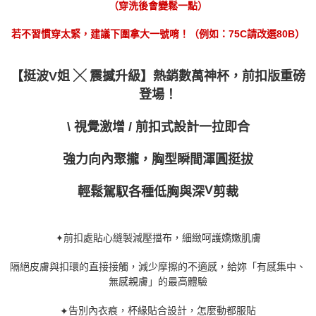
（穿洗後會變鬆一點）
若不習慣穿太緊，建議下圍拿大一號唷！（例如：75C請改選80B）
【挺波V姐 ╳ 震撼升級】熱銷數萬神杯，前扣版重磅
登場！
\ 視覺激增 / 前扣式設計一拉即合
強力向內聚攏，胸型瞬間渾圓挺拔
V
輕鬆駕馭各種低胸與深
剪裁
前扣處貼心縫製減壓擋布，細緻呵護嬌嫩肌膚
✦
隔絕皮膚與扣環的直接接觸，減少摩擦的不適感，給妳「有感集中、
無感親膚」的最高體驗
告別內衣痕，杯緣貼合設計，怎麼動都服貼
✦