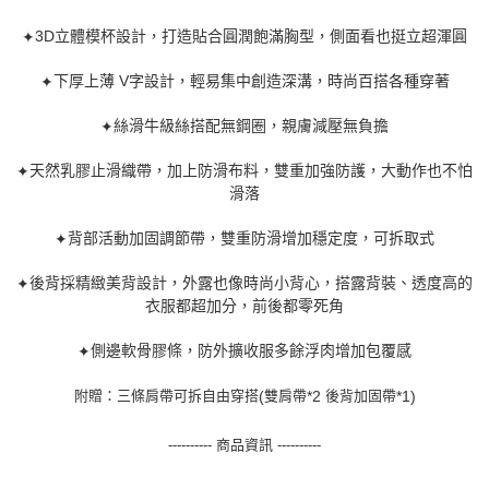
3D立體模杯設計，打造貼合圓潤飽滿胸型，側面看也挺立超渾圓
✦
下厚上薄 V字設計，輕易集中創造深溝，時尚百搭各種穿著
✦
絲滑牛級絲搭配無鋼圈，親膚減壓無負擔
✦
天然乳膠止滑織帶，加上防滑布料，雙重加強防護，大動作也不怕
✦
滑落
背部活動加固調節帶，雙重防滑增加穩定度，可拆取式
✦
後背採精緻美背設計，外露也像時尚小背心，搭露背裝、透度高的
✦
衣服都超加分，前後都零死角
側邊軟骨膠條，防外擴收服多餘浮肉增加包覆感
✦
(
*2
*1)
附贈：三條肩帶可拆自由穿搭
雙肩帶
後背加固帶
---------- 商品資訊 ----------