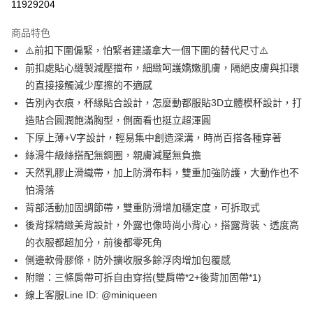
11929204
【關於「AFTEE先享後付」】
成交易。
ATM付款
AFTEE先享後付是「在收到商品之後才付款」的支付方式。 讓您購物簡單
3.實際核准額度、可分期數及費用金額請依後續交易確認頁面所載為準。
便利好安心！
商品特色
4.訂單成立30分鐘內，如未前往確認交易或遇審核未通過，訂單將自動取
１．簡單：不需註冊會員、不需綁卡、不需儲值。
運送方式
消。如遇「轉專審核」未通過狀況，表示未達大哥付你分期系統評分，恕無
⚠️前扣下圍偏緊，怕緊者建議拿大一個下圍的替代尺寸⚠️
２．便利：只要手機號碼，簡訊認證，即可結帳。
法說明評估內容。
前扣處貼心縫製減壓擋布，細緻呵護嬌嫩肌膚，隔絕皮膚與扣環
３．安心：先確認商品／服務後，再付款。
全家取貨付款
【繳款方式說明】
的直接接觸減少摩擦的不適感
1.分期款項不併入電信帳單，「大哥付你分期」於每月結算日後寄送繳費提
每筆NT$90，滿NT$1,200(含以上)免運費
【「AFTEE先享後付」結帳流程】
醒簡訊。
告別內衣痕，杯緣貼合設計，怎麼動都服貼3D立體模杯設計，打
１．於結帳方式選擇「AFTEE先享後付」後，將跳轉至「AFTEE先享後付」
2.透過簡訊連結打開帳單後，可選擇「超商條碼／台灣大直營門市／銀行轉
付款後全家取貨
結帳頁面，進行簡訊認證並確認金額後，即可完成結帳。
造貼合圓潤飽滿胸型，側面看也挺立超渾圓
帳／街口支付／iPASS MONEY」等通路繳費。
２．訂單成立數日內，您將收到繳費通知簡訊。
每筆NT$90，滿NT$1,000(含以上)免運費
下厚上薄+V字設計，輕易集中創造深溝，時尚百搭各種穿著
３．收到繳費通知簡訊後14天內，點擊此簡訊中的連結，可透過四大超商／
【注意事項】
絲滑牛級絲搭配無鋼圈，親膚減壓無負擔
ATM／網路銀行／等多元方式進行付款，方視為交易完成。
7-11取貨付款
1.本服務係由「台灣大哥大股份有限公司」（以下簡稱本公司）所提供，讓
※ 請注意：結帳手續完成當下不需立刻繳費，但若您需要取消訂單，請聯絡
天然乳膠止滑織帶，加上防滑布料，雙重加強防護，大動作也不
用戶於交易時，得透過本服務購買商品或服務，並由商店將買賣／分期付款
每筆NT$90，滿NT$1,200(含以上)免運費
購買商品的店家。未經商家同意取消之訂單仍視為有效，需透過AFTEE先享
買賣價金債權讓與本公司後，依約使用本公司帳單繳交帳款。
怕滑落
後付繳納相關費用。
2.基於同意付款使用「大哥付你分期」之契約關係目的，商店將以您的個人
付款後7-11取貨
※ 交易是否成功請以「AFTEE先享後付 」之結帳頁面顯示為準，若有關於
背部活動加固調節帶，雙重防滑增加穩定度，可拆取式
資料（包含姓名、電話或地址）提供予台灣大哥大進項蒐集、處理及利用，
是否繳費成功／繳費後需取消欲退款等相關疑問，請聯繫「AFTEE先享後付
後背採精緻美背設計，外露也像時尚小背心，搭露背裝、透度高
每筆NT$90，滿NT$1,000(含以上)免運費
由本公司與您本人進行分期帳單所需資料之確認、核對及更正。
客戶支援中心」
https://netprotections.freshdesk.com/support/home
3.完整用戶服務條款，請詳閱以下連結：
https://oppay.tw/userRule
的衣服都超加分，前後都零死角
宅配
【注意事項】
側邊軟骨膠條，防外擴收服多餘浮肉增加包覆感
１．透過由恩沛科技股份有限公司提供之「AFTEE先享後付」服務完成之交
每筆NT$90，滿NT$1,000(含以上)免運費
附贈：三條肩帶可拆自由穿搭(雙肩帶*2+後背加固帶*1)
易，需依本服務之必要範圍內提供個人資料，並將交易相關給付款項請求債
權轉讓予恩沛科技股份有限公司。
線上客服Line ID: @miniqueen
海外配送
查看運費
２．關於個人資料處理事宜，請瀏覽以下網址：