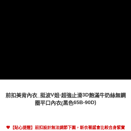
_
V
-
3D
前扣美背內衣
挺波
姐
超強止滑
飽滿牛奶絲無鋼
65B-90D)
圈平口內衣
(黑
色
💖【貼心提醒】前扣設計無法調節下圍，新衣著感會比較合身緊實