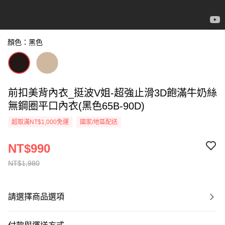
顏色：黑色
前扣美背內衣_挺波V姐-超強止滑3D飽滿牛奶絲
無鋼圈平口內衣(黑色65B-90D)
超取滿NT$1,000免運
國家/地區配送
NT$990
NT$1,980
請選擇商品選項