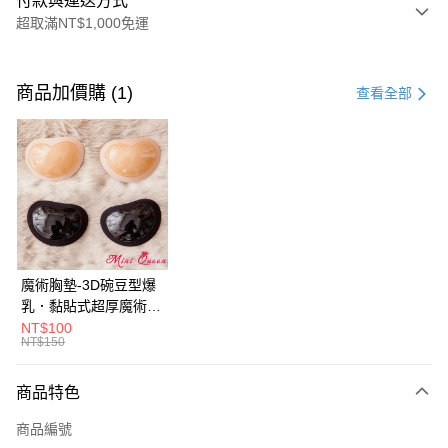
付款與運送方式
超取滿NT$1,000免運
付款方式
信用卡一次付款
商品加價購 (1)
查看全部
信用卡分期付款
3 期 0 利率 每期
NT$330
21家銀行
合作金庫商業銀行
第一商業銀行
超商取貨付款
華南商業銀行
彰化商業銀行
LINE Pay
上海商業儲蓄銀行
台北富邦商業銀行
國泰世華商業銀行
兆豐國際商業銀行
Apple Pay
臺灣中小企業銀行
台中商業銀行
魔術胸墊-3D碗豆型爆
匯豐（台灣）商業銀行
華泰商業銀行
乳．黏貼式超厚魔術胸
街口支付
聯邦商業銀行
遠東國際商業銀行
墊水餃墊內衣泳衣比基
NT$100
元大商業銀行
永豐商業銀行
NT$150
大哥付你分期
尼可用(黑色/膚色)
玉山商業銀行
星展（台灣）商業銀行
相關說明
台新國際商業銀行
中國信託商業銀行
商品特色
【大哥付你分期使用說明】
台灣樂天信用卡公司
AFTEE先享後付
1.本服務由台灣大哥大提供，台灣大哥大用戶可立即使用無須另外申請。
商品編號
2.付款方式選擇「大哥付你分期」，訂單成立後會自動跳轉到大哥付的交易
相關說明
流程，驗證手機門號後，選擇欲分期的期數、繳款截止日，確認付款後即完