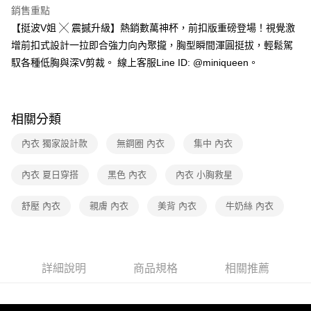
https://aftee.tw/terms/#terms3
銷售重點
３．未成年的使用者請事先徵得法定代理人或監護人之同意方可使用
【挺波V姐 ╳ 震撼升級】熱銷數萬神杯，前扣版重磅登場！視覺激
「AFTEE先享後付」，若未經同意申辦者引起之損失，本公司不負相關責
任。
增前扣式設計一拉即合強力向內聚攏，胸型瞬間渾圓挺拔，輕鬆駕
４．使用「AFTEE先享後付」時，將依據個別帳號之用戶狀況，依本公司即
馭各種低胸與深V剪裁。 線上客服Line ID: @miniqueen。
時審查核予不同之上限額度；若仍有額度不足之情形，本公司將視審查結果
請求用戶進行身份認證。
５．嚴禁一人註冊多個帳號或使用他人資訊註冊。若發現惡意使用之情形，
恩沛科技股份有限公司將有權停止該用戶之使用額度並採取法律行動。
相關分類
內衣 獨家設計款
無鋼圈 內衣
集中 內衣
內衣 夏日穿搭
黑色 內衣
內衣 小胸救星
舒壓 內衣
親膚 內衣
美背 內衣
牛奶絲 內衣
詳細說明
商品規格
相關推薦