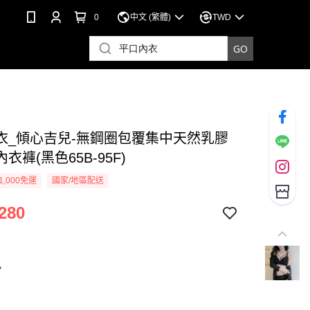
0
中文 (繁體)
TWD
衣_傾心吉兒-無鋼圈包覆集中天然乳膠
衣褲(黑色65B-95F)
1,000免運
國家/地區配送
280
色