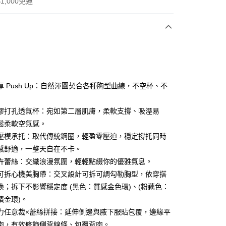
1,000免運
次付款
期付款
0 利率 每期
NT$426
21家銀行
厚 Push Up：自然渾圓契合各種胸型曲線，不空杯、不
庫商業銀行
第一商業銀行
付款
業銀行
彰化商業銀行
膠打孔透氣杯：宛如第二層肌膚，柔軟支撐、吸溼易
業儲蓄銀行
台北富邦商業銀行
鬆柔軟空氣感。
華商業銀行
兆豐國際商業銀行
壓模承托：取代傳統鋼圈，輕盈零壓迫，穩定撐托同時
小企業銀行
台中商業銀行
感舒適，一整天自在不卡。
台灣）商業銀行
華泰商業銀行
業銀行
遠東國際商業銀行
卉蕾絲：交織浪漫氛圍，輕輕點綴你的優雅氣息。
業銀行
永豐商業銀行
分期
可拆心機美胸帶：交叉設計可拆可調勾勒胸型，依穿搭
業銀行
星展（台灣）商業銀行
換；拆下不影響穩定度 (黑色：質感金色環)、(粉藕色：
際商業銀行
中國信託商業銀行
你分期使用說明】
檳金環)。
天信用卡公司
享後付
由台灣大哥大提供，台灣大哥大用戶可立即使用無須另外申請。
力任意裁×蕾絲拼接：延伸側邊與腋下服貼包覆，邊緣平
式選擇「大哥付你分期」，訂單成立後會自動跳轉到大哥付的交易
證手機門號後，選擇欲分期的期數、繳款截止日，確認付款後即
肉，有效修飾側背線條、包覆背肉。
FTEE先享後付」】