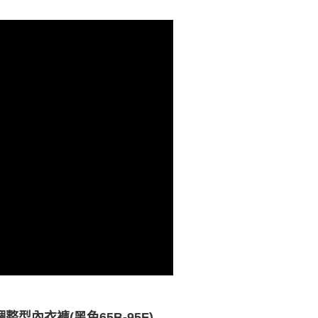
(黑
調整型內衣褲
色
65B-95F)