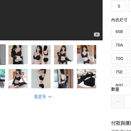
S
內衣尺寸
65B
70A
70G
75E
80D
數量
看更多
85C
90D
付款與運