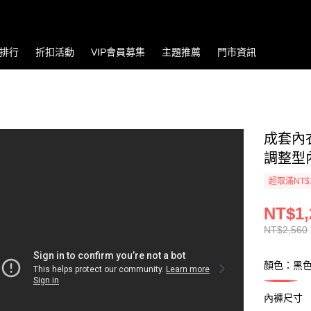
排行
折扣活動
VIP會員募集
主題推薦
門市資訊
成套內
調整型內
超取滿NT$
NT$1,
NT$2,560
顏色：黑
內褲尺寸