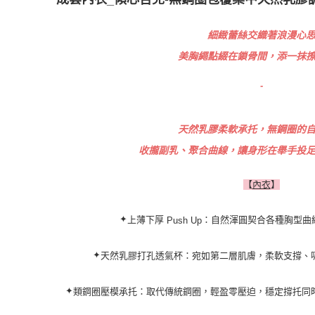
細緻蕾絲交織著浪漫心
美胸繩點綴在鎖骨間，添一抹
-
天然乳膠柔軟承托，無鋼圈的
收攏副乳、聚合曲線，讓身形在舉手投
【
內衣
】
✦
上薄下厚
：自然渾圓
契合各種胸型曲
Push Up
✦
天然乳膠打孔透氣杯：宛如第二層肌膚，柔軟支撐、
✦
類鋼圈壓模承托：取代傳統鋼圈，輕盈零壓迫，穩定撐托同