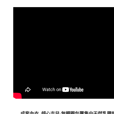
成套內衣
_
傾心吉兒
-
無鋼圈包覆集中天然乳膠