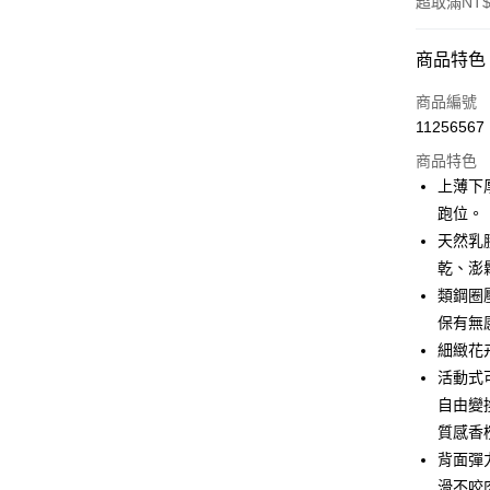
超取滿NT$
付款方式
商品特色
信用卡一
商品編號
11256567
信用卡分
商品特色
3 期 
上薄下
合作金
跑位。
超商取貨
華南商
天然乳
LINE Pay
上海商
乾、澎
國泰世
類鋼圈
Apple Pay
臺灣中
保有無
匯豐（
街口支付
聯邦商
細緻花
元大商
大哥付你
活動式
玉山商
相關說明
自由變
台新國
【大哥付
質感香
台灣樂
AFTEE先
1.本服務
背面彈
2.付款方
相關說明
流程，驗
滑不咬
【關於「A