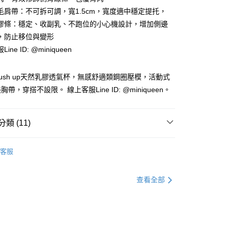
。
先享後付是「在收到商品之後才付款」的支付方式。 讓您購物簡單
毛肩帶：不可拆可調，寬1.5cm，寬度適中穩定提托，
准額度、可分期數及費用金額請依後續交易確認頁面所載為準。
心！
膠條：穩定、收副乳、不跑位的小心機設計，增加側邊
立30分鐘內，如未前往確認交易或遇審核未通過，訂單將自動取
：不需註冊會員、不需綁卡、不需儲值。
「轉專審核」未通過狀況，表示未達大哥付你分期系統評分，恕
：只要手機號碼，簡訊認證，即可結帳。
，防止移位與變形
評估內容。
：先確認商品／服務後，再付款。
ine ID: @miniqueen
式說明】
付款
項不併入電信帳單，「大哥付你分期」於每月結算日後寄送繳費提
EE先享後付」結帳流程】
0，滿NT$1,200(含以上)免運費
方式選擇「AFTEE先享後付」後，將跳轉至「AFTEE先享後
ush up天然乳膠透氣杯，無感舒適類鋼圈壓模，活動式
訊連結打開帳單後，可選擇「超商條碼／台灣大直營門市／銀行轉
頁面，進行簡訊認證並確認金額後，即可完成結帳。
付／iPASS MONEY」等通路繳費。
帶，穿搭不設限。 線上客服Line ID: @miniqueen。
家取貨
成立數日內，您將收到繳費通知簡訊。
費通知簡訊後14天內，點擊此簡訊中的連結，可透過四大超商
0，滿NT$1,000(含以上)免運費
項】
網路銀行／等多元方式進行付款，方視為交易完成。
係由「台灣大哥大股份有限公司」（以下簡稱本公司）所提供，讓
：結帳手續完成當下不需立刻繳費，但若您需要取消訂單，請聯
類 (11)
付款
易時，得透過本服務購買商品或服務，並由商店將買賣／分期付
的店家。未經商家同意取消之訂單仍視為有效，需透過AFTEE
金債權讓與本公司後，依約使用本公司帳單繳交帳款。
繳納相關費用。
0，滿NT$1,200(含以上)免運費
家設計款
▸無鋼圈內衣
意付款使用「大哥付你分期」之契約關係目的，商店將以您的個人
否成功請以「AFTEE先享後付 」之結帳頁面顯示為準，若有關於
客服
含姓名、電話或地址）提供予台灣大哥大進項蒐集、處理及利
功／繳費後需取消欲退款等相關疑問，請聯繫「AFTEE先享後
1取貨
推薦
公司與您本人進行分期帳單所需資料之確認、核對及更正。
援中心」
https://netprotections.freshdesk.com/support/home
0，滿NT$1,000(含以上)免運費
戶服務條款，請詳閱以下連結：
https://oppay.tw/userRule
覽】
♦ 無鋼圈內衣
查看全部
項】
恩沛科技股份有限公司提供之「AFTEE先享後付」服務完成之
覽】
♦ 包覆副乳內衣
依本服務之必要範圍內提供個人資料，並將交易相關給付款項請
0，滿NT$1,000(含以上)免運費
覽】
♦ 薄杯輕盈內衣
讓予恩沛科技股份有限公司。
個人資料處理事宜，請瀏覽以下網址：
查看運費
內衣