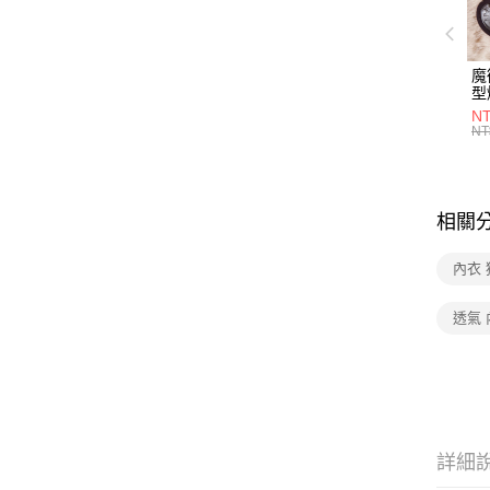
魔
型
厚
NT
內
NT
用
相關
內衣
透氣 
詳細