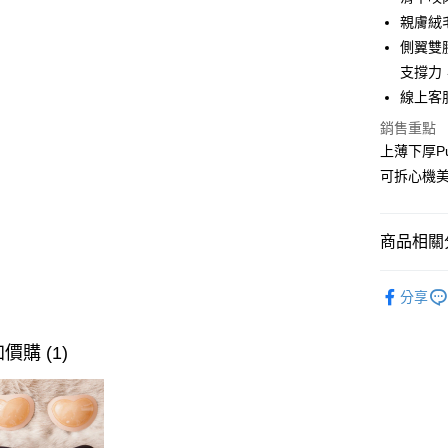
ATM付款
完成交易
AFTEE
親膚絨
3.實際核
便利好安
側翼雙
4.訂單成
１．簡單
消。如遇
２．便利
支撐力
運送方式
無法說明
３．安心
線上客服L
【繳款方
全家取貨
1.分期款
【「AFT
銷售重點
醒簡訊。
每筆NT$9
１．於結帳
上薄下厚P
2.透過簡
付」結帳
帳／街口支
可拆心機美胸
付款後全
２．訂單
３．收到繳
每筆NT$9
【注意事
／ATM／
1.本服務
※ 請注意
商品相關分
7-11取貨
用戶於交
絡購買商品
款買賣價
先享後付
每筆NT$9
✶品牌獨
2.基於同
※ 交易是
分享
資料（包
是否繳費成
付款後7-1
人氣商品
用，由本
付客戶支
每筆NT$9
3.完整用
【內衣總
價購 (1)
【注意事
宅配
１．透過由
【內衣總
交易，需
每筆NT$9
【內衣總
求債權轉
２．關於
海外配送
✶大尺碼