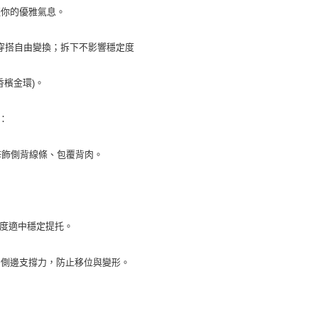
綴你的優雅氣息。
穿搭自由變換；拆下不影響穩定度
香檳金環
。
)
：
修飾側背線條、包覆背肉。
度適中穩定提托
。
加側邊支撐力，防止移位與變形
。