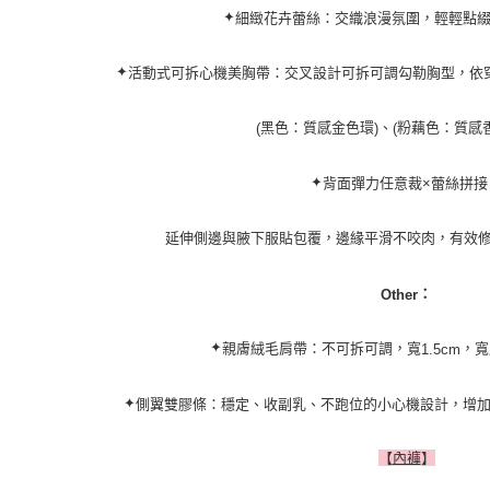
✦
細緻花卉蕾絲：交織浪漫氛圍，
輕輕點
✦
活動式可拆心機美胸帶：交叉設計可拆可調勾勒胸型，依
黑色：質感金色環
、
粉藕色：質感
(
)
(
✦
背面彈力任意裁×蕾絲拼接
延伸側邊與腋下服貼包覆，邊緣平滑不咬肉，有效
：
Other
✦
親膚絨毛肩帶：不可拆可調，寬
，寬
1.5cm
✦
側翼雙膠條：
穩定、收副乳、不跑位的小心機設計，增
內褲
【
】