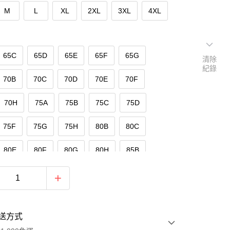
M
L
XL
2XL
3XL
4XL
65C
65D
65E
65F
65G
清除
紀錄
70B
70C
70D
70E
70F
70H
75A
75B
75C
75D
75F
75G
75H
80B
80C
80E
80F
80G
80H
85B
85D
85E
85F
85G
90C
90E
90F
95D
95E
送方式