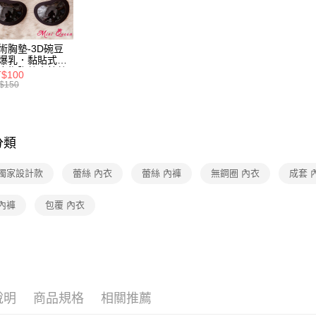
https://aft
３．未成
【內衣總
「AFTE
任。
✶小胸救星
術胸墊-3D碗豆
４．使用「
爆乳．黏貼式超
即時審查
✶品牌獨
魔術胸墊水餃墊
$100
結果請求
衣泳衣比基尼可
$150
５．嚴禁
✶品牌獨
(黑色/膚色)
形，恩沛
【內衣總
動。
分類
 獨家設計款
蕾絲 內衣
蕾絲 內褲
無鋼圈 內衣
成套 
內褲
包覆 內衣
說明
商品規格
相關推薦