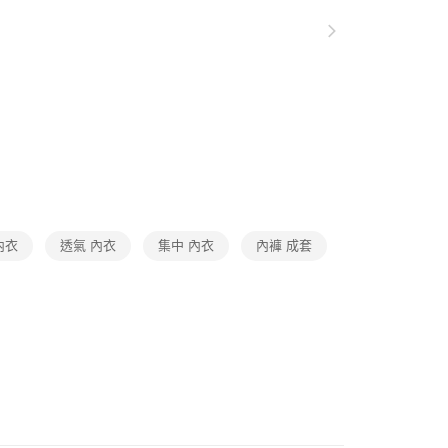
ee.tw/terms/#terms3
年的使用者請事先徵得法定代理人或監護人之同意方可使用
覽】
♦ 超愛線系列
E先享後付」，若未經同意申辦者引起之損失，本公司不負相關責
 上胸無肉首選
AFTEE先享後付」時，將依據個別帳號之用戶狀況，依本公司
核予不同之上限額度；若仍有額度不足之情形，本公司將視審查
家設計款
▸蕾絲內衣
用戶進行身份認證。
一人註冊多個帳號或使用他人資訊註冊。若發現惡意使用之情
家設計款
▸線條內衣
科技股份有限公司將有權停止該用戶之使用額度並採取法律行
覽】
♦ 厚墊爆乳內衣
內衣
透氣 內衣
集中 內衣
內褲 成套