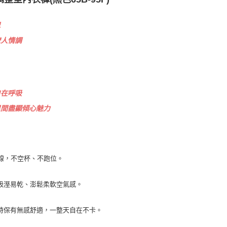
思
撩人情調
自在呼吸
足間盡顯傾心魅力
線
，不空杯、不跑位。
吸溼易乾、澎鬆柔軟空氣感。
時保有無感舒適，一整天自在不卡。